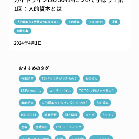
1回：人的資本とは
人的資本って会社の役に立つの？
人的資本
ISO 30414
連載
新着記事
2024年4月1日
おすすめのタグ
特集記事
TENPiNで何ができるの？
お知らせ
LB Personality
ユーザーボイス
TOiTOiで何ができるの？
機能紹介
人的資本って会社の役に立つの？
人的資本
ISO 30414
顧客分析
個人情報
まんが
3タイプ
連載
書籍紹介
1on1ミーティング
ビッグファイブ理論
経営
人事制度
ハラスメント