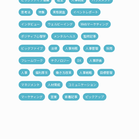
思考法
特集
実態調査
イベントレポート
インタビュー
ウェルビーイング
Webマーケティング
ポジティブ心理学
メンタルヘルス
監修記事
ビッグファイブ
法律
人事労務
人事管理
採用
フレームワーク
テクノロジー
DX
人事評価
人事
福利厚生
働き方改革
人事戦略
目標管理
マネジメント
人材育成
コミュニケーション
マーケティング
営業
新着記事
ピックアップ