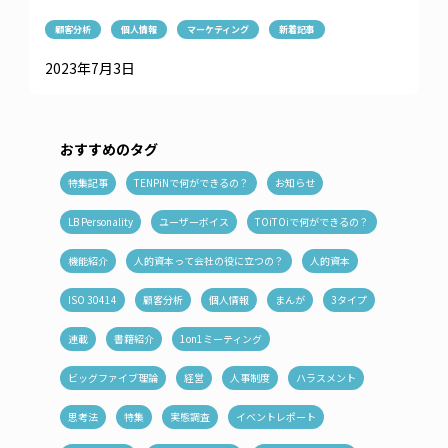
顧客分析
個人情報
マーケティング
新着記事
2023年7月3日
おすすめのタグ
特集記事
TENPiNで何ができるの？
お知らせ
LB Personality
ユーザーボイス
TOiTOiで何ができるの？
機能紹介
人的資本って会社の役に立つの？
人的資本
ISO 30414
顧客分析
個人情報
まんが
3タイプ
連載
書籍紹介
1on1ミーティング
ビッグファイブ理論
経営
人事制度
ハラスメント
思考法
特集
実態調査
イベントレポート