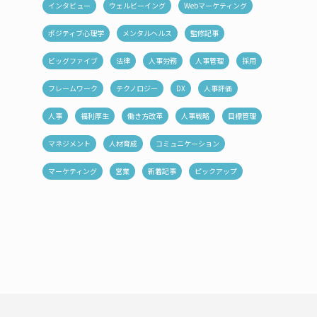
インタビュー
ウェルビーイング
Webマーケティング
ポジティブ心理学
メンタルヘルス
監修記事
ビッグファイブ
法律
人事労務
人事管理
採用
フレームワーク
テクノロジー
DX
人事評価
人事
福利厚生
働き方改革
人事戦略
目標管理
マネジメント
人材育成
コミュニケーション
マーケティング
営業
新着記事
ピックアップ