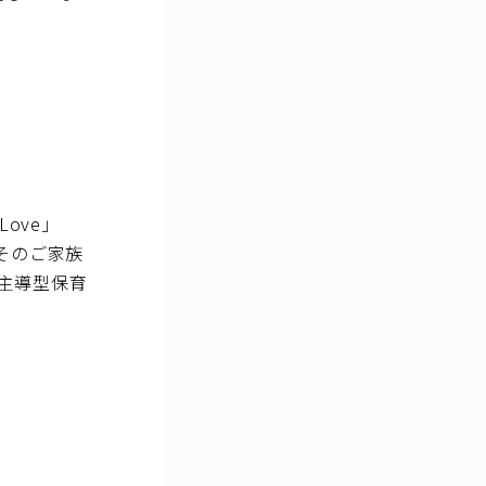
ove」
そのご家族
主導型保育