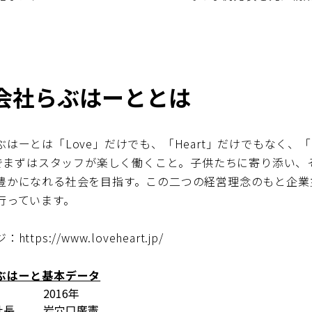
会社らぶはーととは
はーとは「Love」だけでも、「Heart」だけでもなく、「L
t」でまずはスタッフが楽しく働くこと。子供たちに寄り添い、
豊かになれる社会を目指す。この二つの経営理念のもと企業
行っています。
ジ：
https://www.loveheart.jp/
ぶはーと基本データ
2016年
社長
岩穴口廣憲